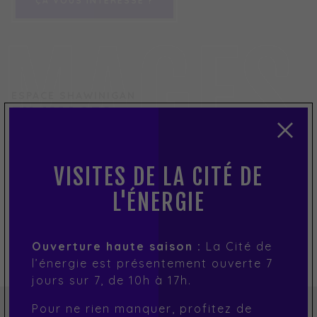
ÇA VOUS INTÉRESSE ?
ÇA VOUS INTÉRESSE ?
IMAGES
ESPACE SHAWINIGAN
EN IMAGES
VISITES DE LA CITÉ DE
01
L'ÉNERGIE
Ouverture haute saison :
La Cité de
RETOUR AUX SALLES
l’énergie est présentement ouverte 7
jours sur 7, de 10h à 17h.
Pour ne rien manquer, profitez de