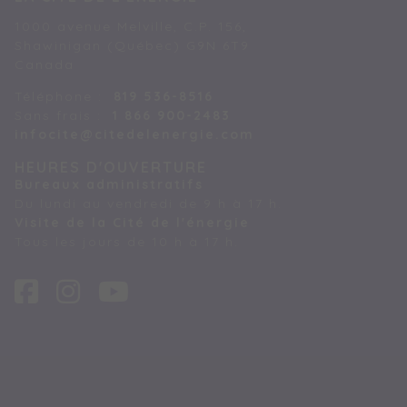
1000 avenue Melville, C.P. 156,
Shawinigan (Québec) G9N 6T9
Canada
Téléphone :
819 536-8516
Sans frais :
1 866 900-2483
infocite@citedelenergie.com
HEURES D'OUVERTURE
Bureaux administratifs
Du lundi au vendredi de 9 h à 17 h.
Visite de la Cité de l'énergie
Tous les jours de 10 h à 17 h.