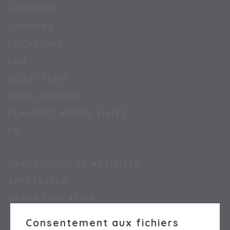
À PROPOS
GROUPES
LOCATIONS
FAQ
BILLETTERIE
NOUS JOINDRE
PLANIFIEZ VOTRE VISITE
EN
EXPOSITIONS ET ACTIVITÉS
SPECTACLES
OFFRE ÉDUCATIVE
TARIFS
Consentement aux fichiers