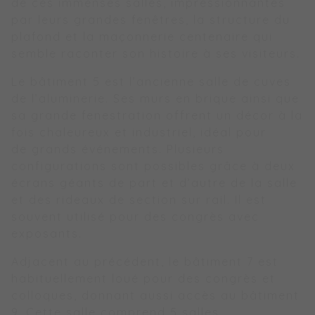
de ces immenses salles, impressionnantes
par leurs grandes fenêtres, la structure du
plafond et la maçonnerie centenaire qui
semble raconter son histoire à ses visiteurs.
Le bâtiment 5 est l’ancienne salle de cuves
de l’aluminerie. Ses murs en brique ainsi que
sa grande fenestration offrent un décor à la
fois chaleureux et industriel, idéal pour
de grands événements. Plusieurs
configurations sont possibles grâce à deux
écrans géants de part et d’autre de la salle
et des rideaux de section sur rail. Il est
souvent utilisé pour des congrès avec
exposants.
Adjacent au précédent, le bâtiment 7 est
habituellement loué pour des congrès et
colloques, donnant aussi accès au bâtiment
9. Cette salle comprend 5 salles