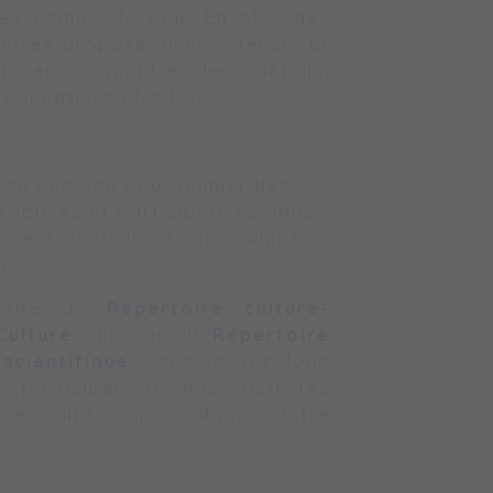
les camps de jour. En plus des
 musée propose divers ateliers et
ur en connaître les détails,
 éducatives plus bas.
i se déplace pour animer des
ractives et participatives dans
s centres de loisirs, les camps
ux.
scrite au
Répertoire culture-
Culture
ainsi qu’au
Répertoire
scientifique
. Vous pouvez donc
 participer à nos activités
lace ainsi que dans votre