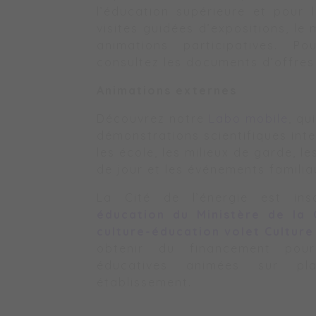
l’éducation supérieure et pour 
visites guidées d’expositions, le
animations participatives. Po
consultez les documents d’offres
Animations externes
Découvrez notre
Labo mobile
, qu
démonstrations scientifiques inte
les école, les milieux de garde, le
de jour et les événements familia
La Cité de l’énergie est in
éducation du Ministère de la 
culture-éducation volet Culture
obtenir du financement pour
éducatives animées sur p
établissement.