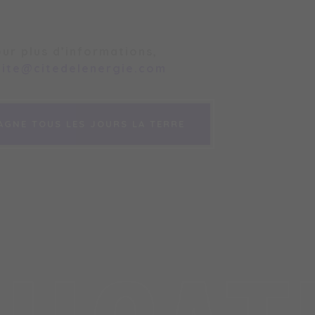
our plus d’informations,
cite@citedelenergie.com
AGNE TOUS LES JOURS LA TERRE
AGNE TOUS LES JOURS LA TERRE