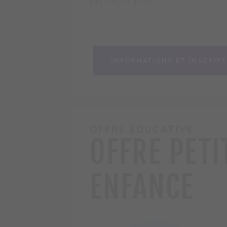
plusieurs prix !
INFORMATIONS ET INSCRIP
INFORMATIONS ET INSCRIP
OFFRE ÉDUCATIVE
OFFRE PETI
ENFANCE