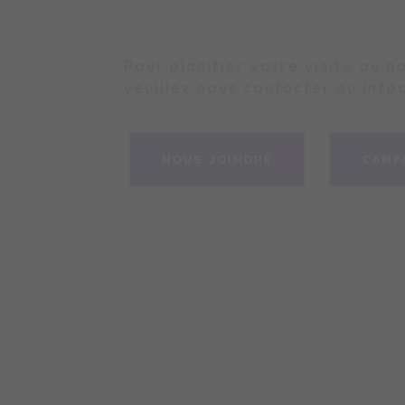
Pour planifier votre visite ou p
veuillez nous contacter au
info
NOUS JOINDRE
NOUS JOINDRE
CAMP
CAMP