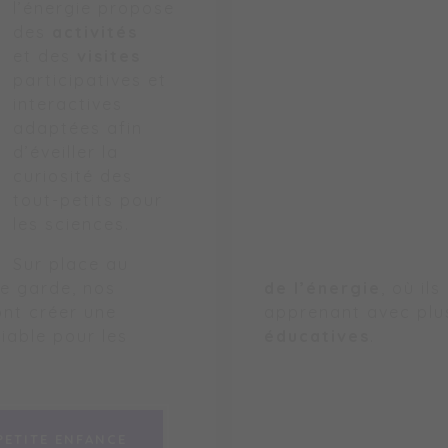
l’énergie propose
des
activités
et des
visites
participatives et
interactives
adaptées afin
d’éveiller la
curiosité des
tout-petits pour
les sciences.
Sur place au
e garde, nos
de l’énergie
, où il
nt créer une
apprenant avec pl
iable pour les
éducatives
.
PETITE ENFANCE
PETITE ENFANCE