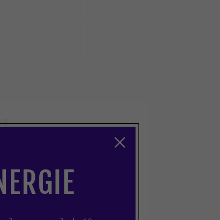
IVE
VE
SCOLAIRE –
LAIRE ET
ÉNERGIE
RE