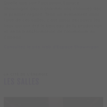
Quelle que soit l’occasion, Espace
Shawinigan saura charmer vos convives dès
le premier regard. Tenir un événement dans
l’une de ces salles, c’est aussi découvrir les
lieux qui ont été le berceau de la production
et de la transformation de l’aluminium au
Canada.
Consultez le site Web d’Espace Shawinigan
LES SAL
LA CITÉ DE L'ÉNERGIE
LES SALLES