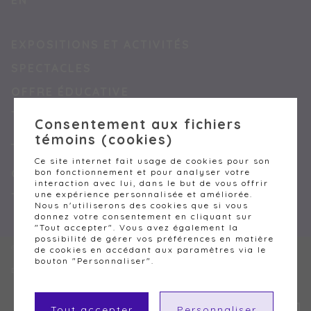
EN
EXPOSITIONS ET ACTIVITÉS
SPECTACLES
OFFRE ÉDUCATIVE
TARIFS
Consentement aux fichiers
témoins (cookies)
Ce site internet fait usage de cookies pour son
bon fonctionnement et pour analyser votre
GÉRER MES TÉMOINS (COOKIES)
interaction avec lui, dans le but de vous offrir
une expérience personnalisée et améliorée.
TERMES ET CONDITIONS
Nous n'utiliserons des cookies que si vous
donnez votre consentement en cliquant sur
"Tout accepter". Vous avez également la
possibilité de gérer vos préférences en matière
© LA CITÉ DE L'ÉNERGIE, 2026. TOUS DROITS RÉSERVÉS
de cookies en accédant aux paramètres via le
bouton "Personnaliser".
DESIGN
+
WEB
+
HÉBERGEMENT
Tout accepter
Personnaliser