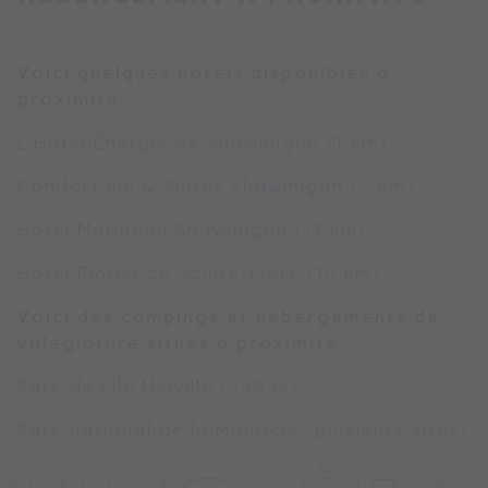
Voici quelques hôtels disponibles à
proximité :
L’
Hôtel Énergie
de Shawinigan (1 km)
Comfort Inn & Suites Shawinigan
(2 km)
Hôtel Marineau Shawinigan
(13 km)
Hôtel Floriel
de Sainte-Flore (10 km)
Voici des campings et hébergements de
villégiature situés à proximité :
Parc de l’Île Melville
(250 m)
Parc national de la Mauricie
(plusieurs sites)