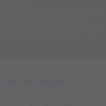
casse-croûte.
Si vous avez apporté votre lunch, des
aires
de pique-nique
sont mises à votre
disposition. Profitez d’un moment de
détente en plein air, entouré de magnifiques
aménagements floraux et paysagers, dans
le cadre enchanteur de l’Île Melville.
LLES
LA CITÉ DE L’ÉNERGIE
POUR LES FAMILLES
Sac d’exploration pour enfants :
Empruntez gratuitement un sac