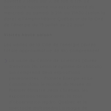
ouverte 7 jours sur 7, de 10h à 17h. Le
spectacle nocturne
ilia
est présenté du
mercredi au samedi à 21h ou 21h30 (selon la
date) à l’Amphithéâtre Québecor de la Cité
de l’énergie du 15 juillet au 22 août.
Visites haute saison
:
Les visites de la Cité de l’énergie (durée
totale approximative de 4h) comprennent :
La visite du Centre de sciences (durée
d’environ 2h, selon le rythme de chacun)
qui comprend deux expositions
permanentes – Planète Énergie et Le
Canada dans le monde du Musée du
Premier Ministre Jean Chrétien, les
expositions temporaires, la tour
d’observation Hydro-Québec et le
spectacle multimédia La magie de