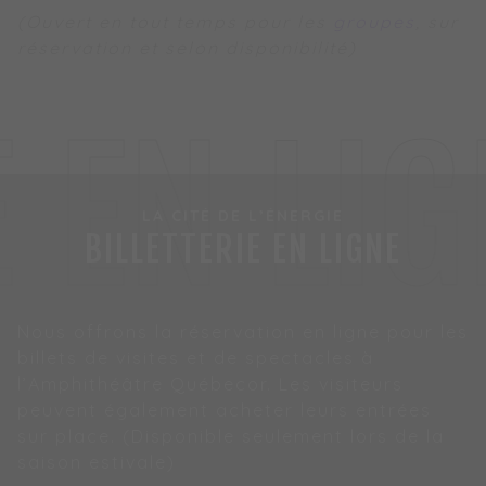
(Ouvert en tout temps pour les
groupes
, sur
réservation et selon disponibilité)
E EN LI
LA CITÉ DE L’ÉNERGIE
BILLETTERIE EN LIGNE
Nous offrons la réservation en ligne pour les
billets de visites et de spectacles à
l’Amphithéâtre Québecor. Les visiteurs
peuvent également acheter leurs entrées
sur place. (Disponible seulement lors de la
saison estivale)