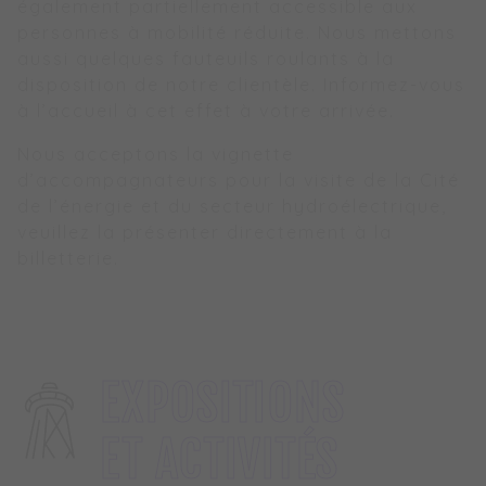
également partiellement accessible aux
personnes à mobilité réduite. Nous mettons
aussi quelques fauteuils roulants à la
disposition de notre clientèle. Informez-vous
à l’accueil à cet effet à votre arrivée.
Nous acceptons la vignette
d’accompagnateurs pour la visite de la Cité
de l’énergie et du secteur hydroélectrique,
veuillez la présenter directement à la
billetterie.
EXPOSITIONS
EXPOSITIONS
ET ACTIVITÉS
ET ACTIVITÉS