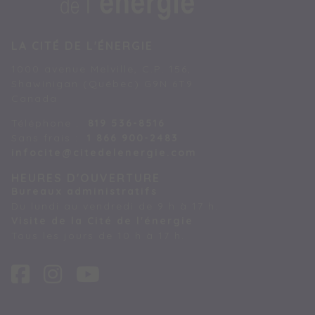
LA CITÉ DE L'ÉNERGIE
1000 avenue Melville, C.P. 156,
Shawinigan (Québec) G9N 6T9
Canada
Téléphone :
819 536-8516
Sans frais :
1 866 900-2483
infocite@citedelenergie.com
HEURES D'OUVERTURE
Bureaux administratifs
Du lundi au vendredi de 9 h à 17 h.
Visite de la Cité de l'énergie
Tous les jours de 10 h à 17 h.