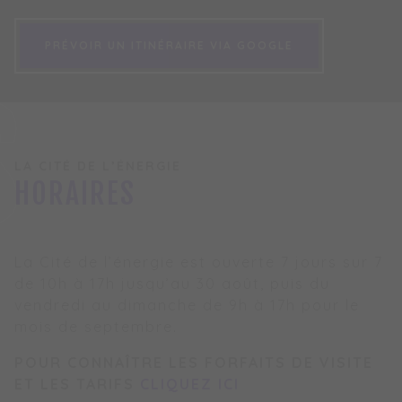
PRÉVOIR UN ITINÉRAIRE VIA GOOGLE
PRÉVOIR UN ITINÉRAIRE VIA GOOGLE
S
LA CITÉ DE L’ÉNERGIE
HORAIRES
La Cité de l’énergie est ouverte 7 jours sur 7
de 10h à 17h jusqu’au 30 août, puis du
vendredi au dimanche de 9h à 17h pour le
mois de septembre.
POUR CONNAÎTRE LES FORFAITS DE VISITE
ET LES TARIFS
CLIQUEZ ICI