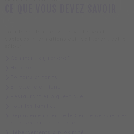
 QUE VO
CE QUE VOUS DEVEZ SAVOIR
Pour bien planifier votre visite, voici
quelques informations qui faciliteront votre
séjour.
Comment s’y rendre ?
Horaires
Forfaits et tarifs
Billetterie en ligne
Restaurant et pique-nique
Pour les familles
Déplacements entre le Centre de sciences
et le secteur historique
Hébergements à proximité