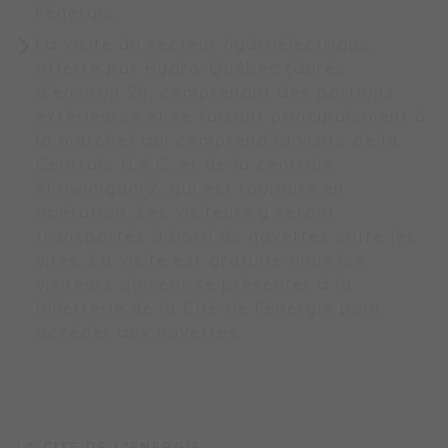
l’énergie.
La visite du secteur hydroélectrique,
offerte par Hydro-Québec (durée
d’environ 2h, comprenant des portions
extérieures et se faisant principalement à
la marche) qui comprend la visite de la
Centrale N.A.C. et de la centrale
Shawinigan-2, qui est toujours en
opération. Les visiteurs y seront
transportés à bord de navettes entre les
sites. La visite est gratuite mais les
visiteurs doivent se présenter à la
billetterie de la Cité de l’énergie pour
accéder aux navettes.
LA CITÉ DE L’ÉNERGIE