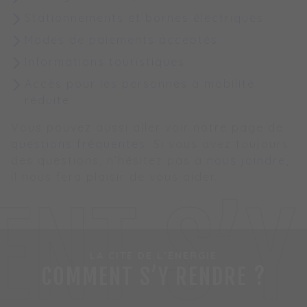
Stationnements et bornes électriques
Modes de paiements acceptés
Informations touristiques
Accès pour les personnes à mobilité
réduite
Vous pouvez aussi aller voir notre page de
questions fréquentes
. Si vous avez toujours
des questions, n’hésitez pas à
nous joindre
,
il nous fera plaisir de vous aider.
NT S’Y
LA CITÉ DE L’ÉNERGIE
COMMENT S’Y RENDRE ?