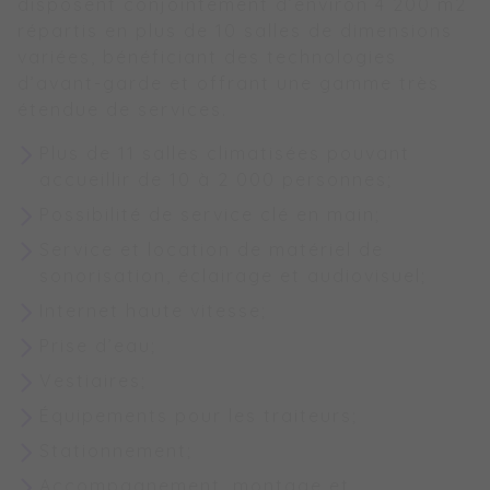
disposent conjointement d’environ 4 200 m2
répartis en plus de 10 salles de dimensions
variées, bénéficiant des technologies
d’avant-garde et offrant une gamme très
étendue de services.
Plus de 11 salles climatisées pouvant
accueillir de 10 à 2 000 personnes;
Possibilité de service clé en main;
Service et location de matériel de
sonorisation, éclairage et audiovisuel;
Internet haute vitesse;
Prise d’eau;
Vestiaires;
Équipements pour les traiteurs;
Stationnement;
Accompagnement, montage et