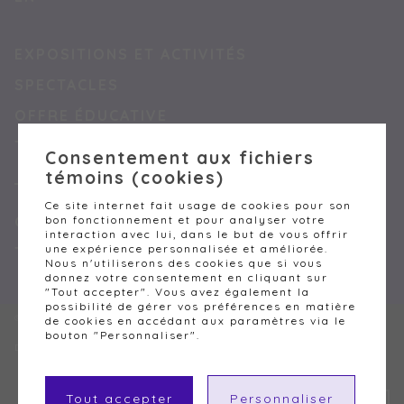
EXPOSITIONS ET ACTIVITÉS
SPECTACLES
OFFRE ÉDUCATIVE
TARIFS
Consentement aux fichiers
témoins (cookies)
Ce site internet fait usage de cookies pour son
bon fonctionnement et pour analyser votre
GÉRER MES TÉMOINS (COOKIES)
interaction avec lui, dans le but de vous offrir
une expérience personnalisée et améliorée.
TERMES ET CONDITIONS
Nous n'utiliserons des cookies que si vous
donnez votre consentement en cliquant sur
"Tout accepter". Vous avez également la
possibilité de gérer vos préférences en matière
© LA CITÉ DE L'ÉNERGIE, 2026. TOUS DROITS RÉSERVÉS
de cookies en accédant aux paramètres via le
bouton "Personnaliser".
DESIGN
+
WEB
+
HÉBERGEMENT
Tout accepter
Personnaliser